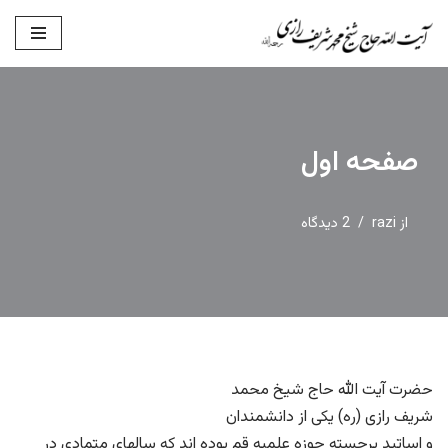
پرش
به
محتوا
صفحه اول
از
razi
2 دیدگاه
حضرت آیت الله حاج شیخ محمد
شریف رازی (ره) یکی از دانشمندان
و اساتید برجسته حوزه علمیه قم بوده اند که سالهای متمادی در